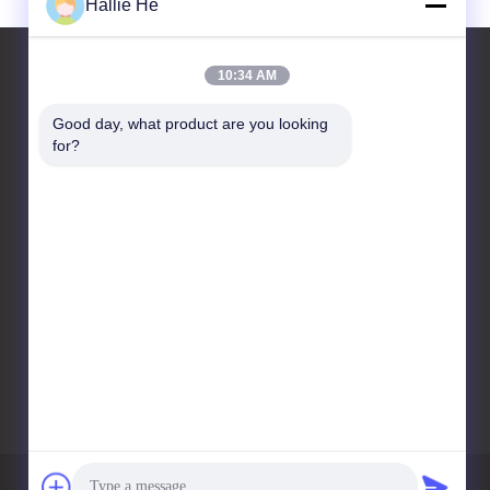
Hallie He
10:34 AM
Good day, what product are you looking 
연락처
for?
Guangzhou Andea Electronics
Technology Co., Ltd.
방 1101, 1102, C2 빌딩, 29
번, 비산 거리, 후앙푸 구, 광
저우, 광둥, 중국
86--18819378907
marketing@gzandea.com
개인 정보 정책
사이트맵
모바일 사이트