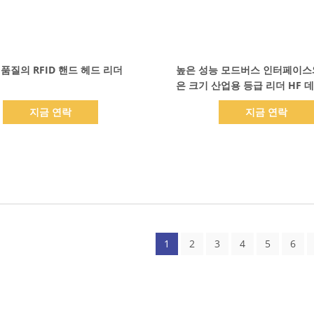
세부 정보 표시
세부 정보 표시
 품질의 RFID 핸드 헤드 리더
높은 성능 모드버스 인터페이스
은 크기 산업용 등급 리더 HF 
더
지금 연락
지금 연락
1
2
3
4
5
6