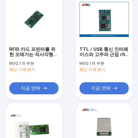
RFID 카드 프린터를 위
TTL / USB 통신 인터페
한 오래가는 직사각형
이스와 고주파 근접 rfid
모양 미페어 판독기 모
판독기 모듈
MOQ:
1개 부분
MOQ:
1개 부분
듈
최신 가격 받기
최신 가격 받기
지금 연락
지금 연락
집
제품
우리에 대하여