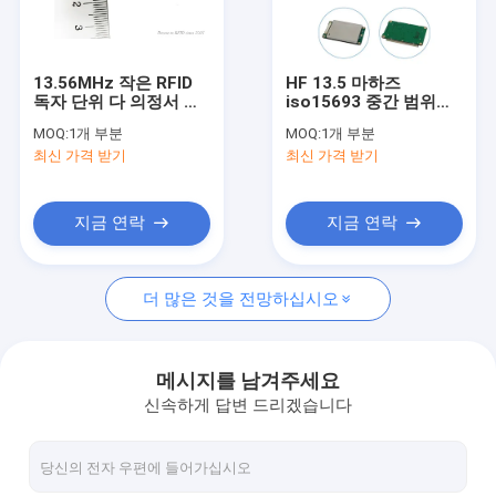
공장 여행
품질 관리
13.56MHz 작은 RFID
HF 13.5 마하즈
독자 단위 다 의정서 지
iso15693 중간 범위
연락주세요
원 독자 주인
rfid 판독기 라이터 모듈
MOQ:
1개 부분
MOQ:
1개 부분
독서와 쓰기는 45 센티
최신 가격 받기
최신 가격 받기
미터까지의 범위에 걸칩
뉴스
니다
인용문을 요구하세요
지금 연락
지금 연락
더 많은 것을 전망하십시오
IOT RFID 독자
RFID 문 독자
메시지를 남겨주세요
신속하게 답변 드리겠습니다
탁상용 RFID 독자
조정 RFID 독자