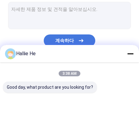
소형 rfid 독자
USB RFID 독자
끼워넣어진 rfid 독자
계속하다
Rfid 리더 모듈
Hallie He
중앙 범위 RFID 독자
우리의 카테고리
긴 범위 리더 RFID를
3:38 AM
NFC RFID 독자
Good day, what product are you looking for?
UHF RFID 독자
RFID 독자 안테나
IOT RFID 독자
RFID 문 독자
탁상용 RFID 독
도서관 RFID 독자