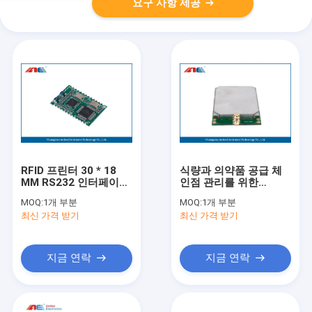
요구 사항 제공
RFID 프린터 30 * 18
식량과 의약품 공급 체
MM RS232 인터페이스
인점 관리를 위한
를 위한 마이크로 파워
ISO18000-3m1 중간
MOQ:
1개 부분
MOQ:
1개 부분
HF rfid 판독기 모듈
범위 rfid 판독기 모듈
최신 가격 받기
최신 가격 받기
지금 연락
지금 연락