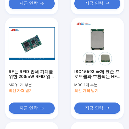
지금 연락
지금 연락
RF는 RFID 인쇄 기계를
ISO15693 국제 표준 프
위한 200mW RFID 읽
로토콜과 호환되는 HF
기/쓰기 단위 ISO15693
RFID 중간 전력 중간 범
MOQ:
1개 부분
MOQ:
1개 부분
를 30 * 18mm 크기 강
위 읽기/쓰기 모듈
최신 가격 받기
최신 가격 받기
화합니다
지금 연락
지금 연락