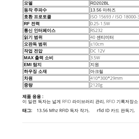
모델
RD202BL
동작 주파수
13.56 마하즈
ISO 15693 / ISO 18000
호환 프로토콜
0.25-1.5W
RF 전력
RS232
통신 인터페이스
40 센티미터
읽기 범위
≤10cm
오판독 범위
작업 전압
DC 12V
3.5W
MAX 출력 소비
EMI 탐지
지원
아크릴
하우징 소재
410*300*29mm
차원
2120g
중량
제품 응용 :
RFID 라이브러리 관리, RFID 기록저장소 
이 일련 독자는 넓게
태그:
13.56 Mhz RFID 독자 작가
,
rfid ID 카드 판독기
,