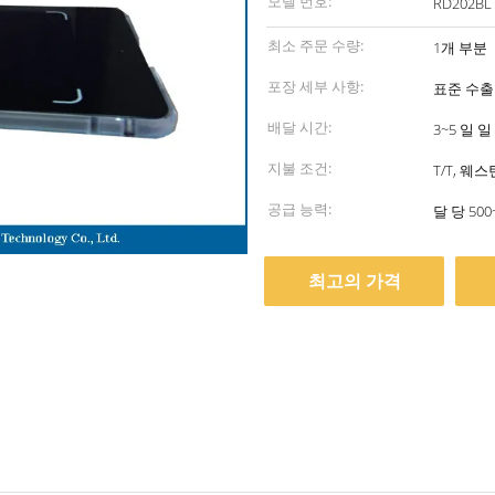
모델 번호:
RD202BL
최소 주문 수량:
1개 부분
포장 세부 사항:
표준 수출
배달 시간:
3~5 일 일
지불 조건:
T/T, 웨
공급 능력:
달 당 500
최고의 가격