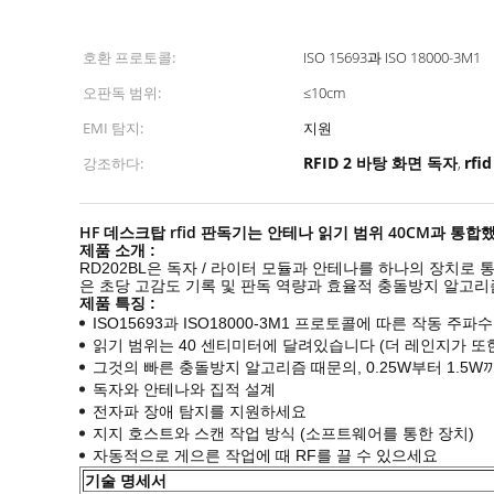
호환 프로토콜:
ISO 15693과 ISO 18000-3M1
오판독 범위:
≤10cm
EMI 탐지:
지원
RFID 2 바탕 화면 독자
rfi
강조하다:
,
HF 데스크탑 rfid 판독기는 안테나 읽기 범위 40CM과 통
제품 소개 :
RD202BL은 독자 / 라이터 모듈과 안테나를 하나의 장치로 통
은 초당 고감도 기록 및 판독 역량과 효율적 충돌방지 알고리
제품 특징 :
ISO15693과 ISO18000-3M1 프로토콜
에 따른 작동 주파수 
읽기 범위는 40 센티미터에 달려있습니다 (더 레인지가 또
그것의 빠른 충돌방지 알고리즘 때문의, 0.25W부터 1.5
독자와 안테나와 집적 설계
전자파 장애 탐지를 지원하세요
지지 호스트와 스캔 작업 방식 (소프트웨어를 통한 장치)
자동적으로 게으른 작업에 때 RF를 끌 수 있으세요
기술 명세서