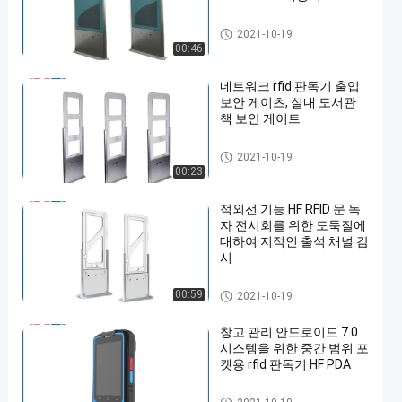
RFID 문 독자
2021-10-19
00:46
네트워크 rfid 판독기 출입
보안 게이츠, 실내 도서관
책 보안 게이트
RFID 문 독자
2021-10-19
00:23
적외선 기능 HF RFID 문 독
자 전시회를 위한 도둑질에
대하여 지적인 출석 채널 감
시
RFID 문 독자
00:59
2021-10-19
창고 관리 안드로이드 7.0
시스템을 위한 중간 범위 포
켓용 rfid 판독기 HF PDA
소형 rfid 독자